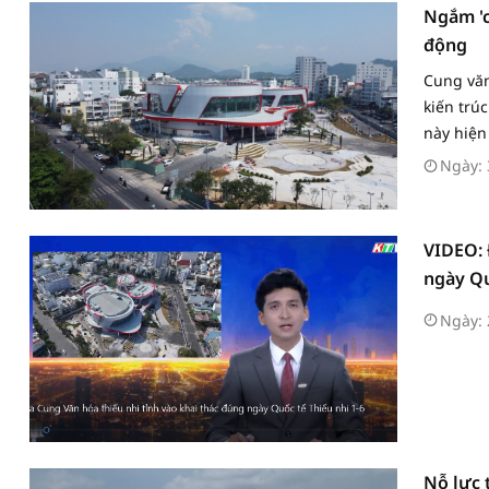
Ngắm 'c
động
Cung văn
kiến trú
này hiện 
Ngày: 
VIDEO: 
ngày Qu
Ngày: 
Nỗ lực 