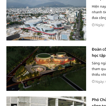
Hiện nay
nhanh ti
đưa công
Ngày: 
Đoàn cô
học tập
thiếu n
Sáng ngà
tham qua
thiếu nhi
Ngày: 
Phó Chủ
công tr