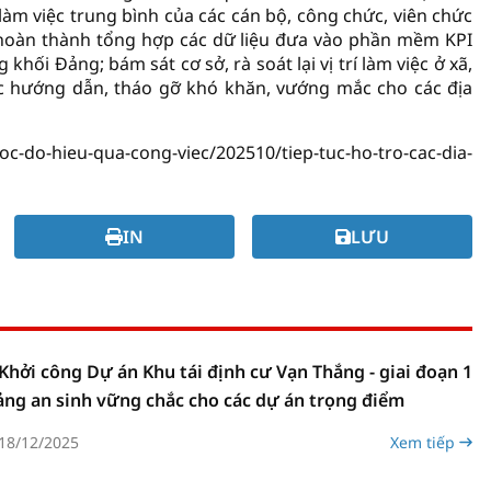
ờ làm việc trung bình của các cán bộ, công chức, viên chức
 hoàn thành tổng hợp các dữ liệu đưa vào phần mềm KPI
hối Đảng; bám sát cơ sở, rà soát lại vị trí làm việc ở xã,
ục hướng dẫn, tháo gỡ khó khăn, vướng mắc cho các địa
c-do-hieu-qua-cong-viec/202510/tiep-tuc-ho-tro-cac-dia-
IN
LƯU
Khởi công Dự án Khu tái định cư Vạn Thắng - giai đoạn 1
ảng an sinh vững chắc cho các dự án trọng điểm
18/12/2025
Xem tiếp