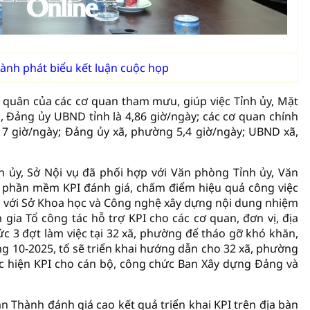
ành phát biểu kết luận cuộc họp
h quân của các cơ quan tham mưu, giúp việc Tỉnh ủy, Mặt
, Đảng ủy UBND tỉnh là 4,86 giờ/ngày; các cơ quan chính
,17 giờ/ngày; Đảng ủy xã, phường 5,4 giờ/ngày; UBND xã,
nh ủy, Sở Nội vụ đã phối hợp với Văn phòng Tỉnh ủy, Văn
 phần mềm KPI đánh giá, chấm điểm hiệu quả công việc
ợp với Sở Khoa học và Công nghệ xây dựng nội dung nhiệm
gia Tổ công tác hỗ trợ KPI cho các cơ quan, đơn vị, địa
ức 3 đợt làm việc tại 32 xã, phường để tháo gỡ khó khăn,
ng 10-2025, tổ sẽ triển khai hướng dẫn cho 32 xã, phường
hực hiện KPI cho cán bộ, công chức Ban Xây dựng Đảng và
n Thành đánh giá cao kết quả triển khai KPI trên địa bàn