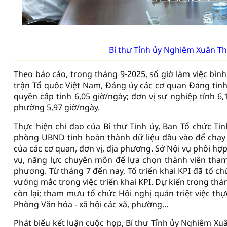
Bí thư Tỉnh ủy Nghiêm Xuân Th
Theo báo cáo, trong tháng 9-2025, số giờ làm việc bìn
trận Tổ quốc Việt Nam, Đảng ủy các cơ quan Đảng tỉnh
quyền cấp tỉnh 6,05 giờ/ngày; đơn vị sự nghiệp tỉnh 6
phường 5,97 giờ/ngày.
Thực hiện chỉ đạo của Bí thư Tỉnh ủy, Ban Tổ chức Tỉ
phòng UBND tỉnh hoàn thành dữ liệu đầu vào để chạy
của các cơ quan, đơn vị, địa phương. Sở Nội vụ phối h
vụ, năng lực chuyên môn để lựa chọn thành viên tham 
phương. Từ tháng 7 đến nay, Tổ triển khai KPI đã tổ ch
vướng mắc trong việc triển khai KPI. Dự kiến trong thá
còn lại; tham mưu tổ chức Hội nghị quán triệt việc t
Phòng Văn hóa - xã hội các xã, phường...
Phát biểu kết luận cuộc họp, Bí thư Tỉnh ủy Nghiêm Xuâ