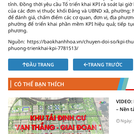
tỉnh. Đồng thời yêu cầu Tổ triển khai KPI rà soát lại gi
của các đơn vị thuộc khối Đảng và UBND xã, phường;
để đánh giá, chấm điểm các cơ quan, đơn vị, địa phương k
phường để triển khai phần mềm KPI hiệu quả; tiếp t
phương.
Nguồn: https://baokhanhhoa.vn/chuyen-doi-so/kpi-thuo
phuong-trienkhai-kpi-7781513/
ĐẦU TRANG
TRANG TRƯỚC
CÓ THỂ BẠN THÍCH
VIDEO: 
– Nền t
Ngày: 