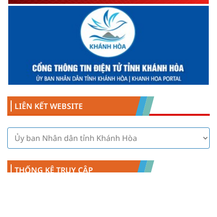
LIÊN KẾT WEBSITE
THỐNG KÊ TRUY CẬP
Số người đang online:
2
Đã truy cập:
3241964