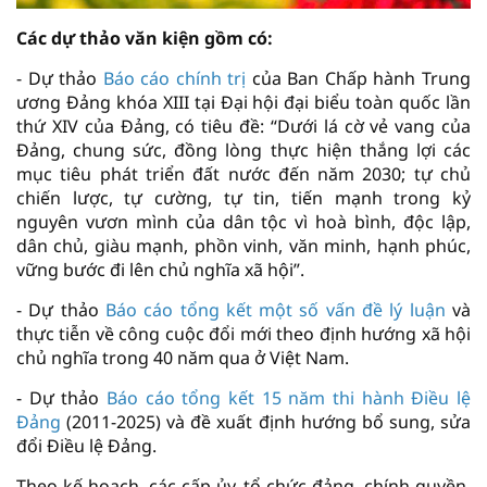
Các dự thảo văn kiện gồm có:
- Dự thảo
Báo cáo chính trị
của Ban Chấp hành Trung
ương Đảng khóa XIII tại Đại hội đại biểu toàn quốc lần
thứ XIV của Đảng, có tiêu đề: “Dưới lá cờ vẻ vang của
Đảng, chung sức, đồng lòng thực hiện thắng lợi các
mục tiêu phát triển đất nước đến năm 2030; tự chủ
chiến lược, tự cường, tự tin, tiến mạnh trong kỷ
nguyên vươn mình của dân tộc vì hoà bình, độc lập,
dân chủ, giàu mạnh, phồn vinh, văn minh, hạnh phúc,
vững bước đi lên chủ nghĩa xã hội”.
- Dự thảo
Báo cáo tổng kết một số vấn đề lý luận
và
thực tiễn về công cuộc đổi mới theo định hướng xã hội
chủ nghĩa trong 40 năm qua ở Việt Nam.
- Dự thảo
Báo cáo tổng kết 15 năm thi hành Điều lệ
Đảng
(2011-2025) và đề xuất định hướng bổ sung, sửa
đổi Điều lệ Đảng.
Theo kế hoạch, các cấp ủy, tổ chức đảng, chính quyền,