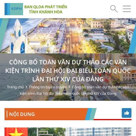
CÔNG BỐ TOÀN VĂN DỰ THẢO CÁC VĂN
KIỆN TRÌNH ĐẠI HỘI ĐẠI BIỂU TOÀN QUỐC
LẦN THỨ XIV CỦA ĐẢNG
Trang chủ
Thông tin tuyên truyền
Công bố toàn văn dự thảo các văn
kiện trình Đại hội đại biểu toàn quốc lần thứ XIV của Đảng
NỘI DUNG