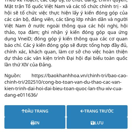
Mặt trận Tổ quốc Việt Nam và các tổ chức chính trị - xã
hội sẽ tổ chức việc thực hiện lấy ý kiến đóng góp của
các cán bộ, đảng viên, các tầng lớp nhân dân và người
Việt Nam ở nước ngoài thông qua các hội nghị, hội
thảo, tọa đàm; ghi nhận ý kiến đóng góp qua ứng
dụng VneiD; đóng góp ý kiến thông qua các cơ quan
báo chí. Các ý kiến đóng góp sẽ được tổng hợp đầy đủ,
chính xác, khách quan, làm cơ sở cho việc hoàn thiện
dự thảo các văn kiện trình Đại hội đại biểu toàn quốc
lần thứ XIV của Đảng.
Nguồn: https://baokhanhhoa.vn/chinh-tri/bao-cao-
chinh-tri/202510/cong-bo-toan-van-du-thao-cac-van-
kien-trinh-dai-hoi-dai-bieu-toan-quoc-lan-thu-xiv-cua-
dang-e011636/
ĐẦU TRANG
TRANG TRƯỚC
IN
LƯU